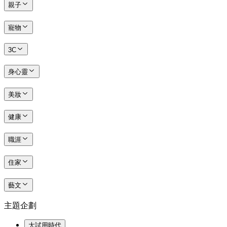
親子
寵物
3C
身心靈
美妝
健康
職涯
住家
藝文
主題企劃
大試用時代