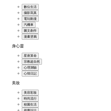
數位生活
攝影寫真
電玩動漫
汽機車
圖文創作
漫畫塗鴉
身心靈
星座算命
宗教超自然
心理測驗
心情日記
美妝
美容彩妝
時尚流行
校園生活
視覺設計