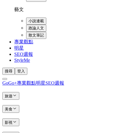
藝文
小說連載
政論人文
散文筆記
專業觀點
明星
SEO週報
StyleMe
搜尋
登入
GoGo+
專業觀點
明星
SEO週報
旅遊
美食
影視