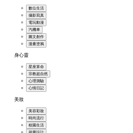
數位生活
攝影寫真
電玩動漫
汽機車
圖文創作
漫畫塗鴉
身心靈
星座算命
宗教超自然
心理測驗
心情日記
美妝
美容彩妝
時尚流行
校園生活
視覺設計