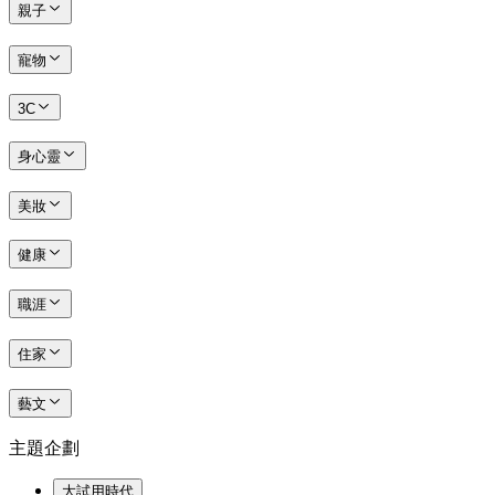
親子
寵物
3C
身心靈
美妝
健康
職涯
住家
藝文
主題企劃
大試用時代