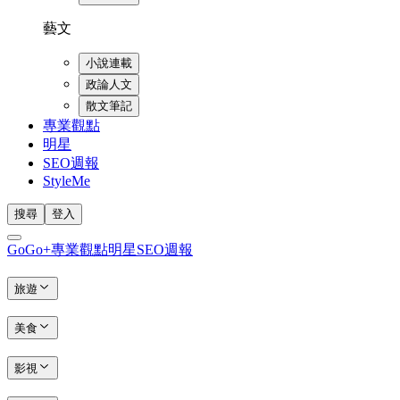
藝文
小說連載
政論人文
散文筆記
專業觀點
明星
SEO週報
StyleMe
搜尋
登入
GoGo+
專業觀點
明星
SEO週報
旅遊
美食
影視