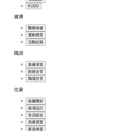
KUSO
健康
醫療保健
運動體育
活動紀錄
職涯
進修深造
財經企管
職場甘苦
住家
收藏嗜好
裝潢設計
生活綜合
房產買賣
家居佈置