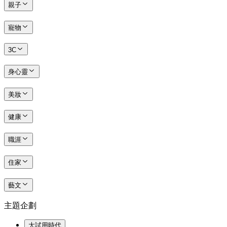
親子
寵物
3C
身心靈
美妝
健康
職涯
住家
藝文
主題企劃
大試用時代