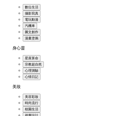
數位生活
攝影寫真
電玩動漫
汽機車
圖文創作
漫畫塗鴉
身心靈
星座算命
宗教超自然
心理測驗
心情日記
美妝
美容彩妝
時尚流行
校園生活
視覺設計