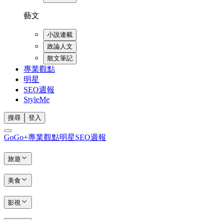
藝文
小說連載
政論人文
散文筆記
專業觀點
明星
SEO週報
StyleMe
搜尋
登入
GoGo+
專業觀點
明星
SEO週報
旅遊
美食
影視