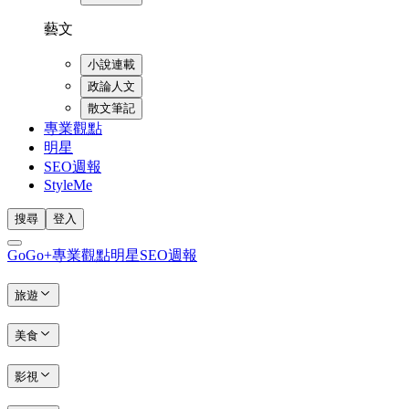
藝文
小說連載
政論人文
散文筆記
專業觀點
明星
SEO週報
StyleMe
搜尋
登入
GoGo+
專業觀點
明星
SEO週報
旅遊
美食
影視