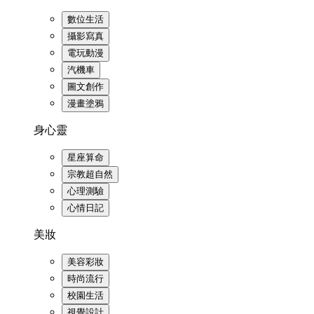
數位生活
攝影寫真
電玩動漫
汽機車
圖文創作
漫畫塗鴉
身心靈
星座算命
宗教超自然
心理測驗
心情日記
美妝
美容彩妝
時尚流行
校園生活
視覺設計