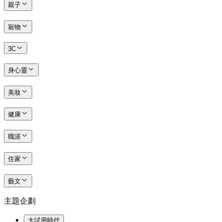
親子
寵物
3C
身心靈
美妝
健康
職涯
住家
藝文
主題企劃
大試用時代