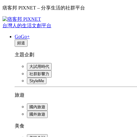
痞客邦 PIXNET – 分享生活的社群平台
台灣人的生活文創平台
GoGo+
頻道
主題企劃
大試用時代
社群影響力
StyleMe
旅遊
國內旅遊
國外旅遊
美食