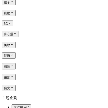
親子
寵物
3C
身心靈
美妝
健康
職涯
住家
藝文
主題企劃
大試用時代