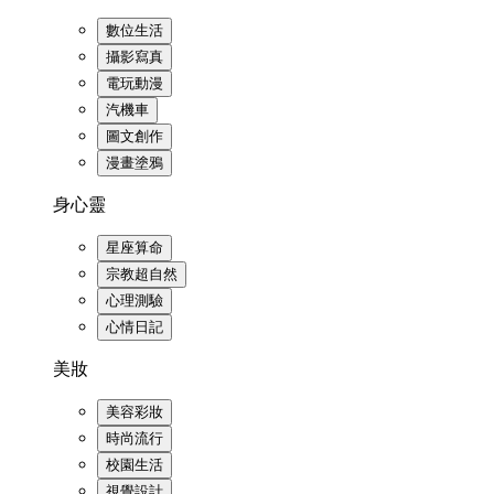
數位生活
攝影寫真
電玩動漫
汽機車
圖文創作
漫畫塗鴉
身心靈
星座算命
宗教超自然
心理測驗
心情日記
美妝
美容彩妝
時尚流行
校園生活
視覺設計