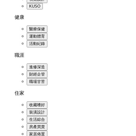
KUSO
健康
醫療保健
運動體育
活動紀錄
職涯
進修深造
財經企管
職場甘苦
住家
收藏嗜好
裝潢設計
生活綜合
房產買賣
家居佈置