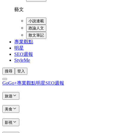
藝文
小說連載
政論人文
散文筆記
專業觀點
明星
SEO週報
StyleMe
搜尋
登入
GoGo+
專業觀點
明星
SEO週報
旅遊
美食
影視