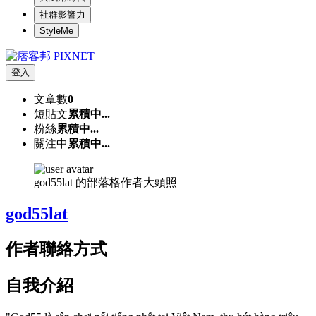
社群影響力
StyleMe
登入
文章數
0
短貼文
累積中...
粉絲
累積中...
關注中
累積中...
god55lat 的部落格作者大頭照
god55lat
作者聯絡方式
自我介紹