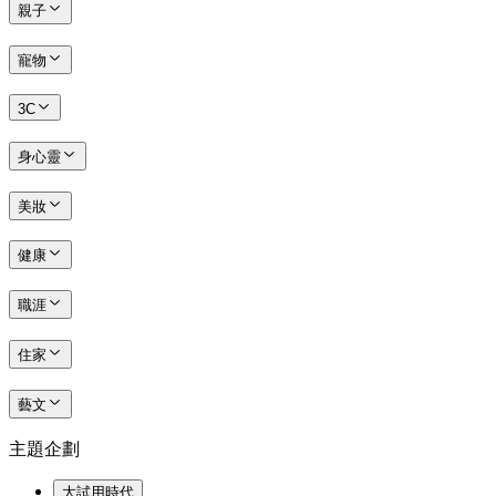
親子
寵物
3C
身心靈
美妝
健康
職涯
住家
藝文
主題企劃
大試用時代