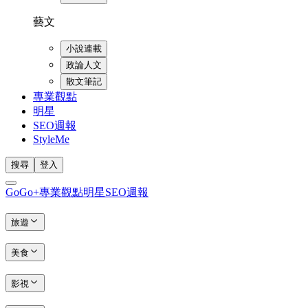
藝文
小說連載
政論人文
散文筆記
專業觀點
明星
SEO週報
StyleMe
搜尋
登入
GoGo+
專業觀點
明星
SEO週報
旅遊
美食
影視