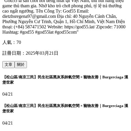
"God55 là sân chơi nổi tiếng nhất tại Việt Nam, thu hút hàng triệu
game thủ tham gia. Nhờ kho trò chơi phong phú, tỷ lệ trả thưởng
cao ngất ngưởng. Tên Công Ty: God55 Email:
dietzhsregena97@gmail.com Địa chỉ: 40 Nguyễn Cảnh Chân,
Phường Nguyễn Cư Trinh, Quận 1, Hồ Chí Minh, Việt Nam Điện
thoại: (+84) 587471502 Website: https://god55.lat/ Zipcode: 71000
Hashtag: #god55 #god55lat #god55com"
人氣：
70
註冊日期：
2025年03月21日
文章
關於
【松山區/南京三民】民生社區黑灰系帥氣空間 × 寵物友善｜Burgerciaga 漢
堡世家
04/21
【松山區/南京三民】民生社區黑灰系帥氣空間 × 寵物友善｜Burgerciaga 漢
堡世家
04/21