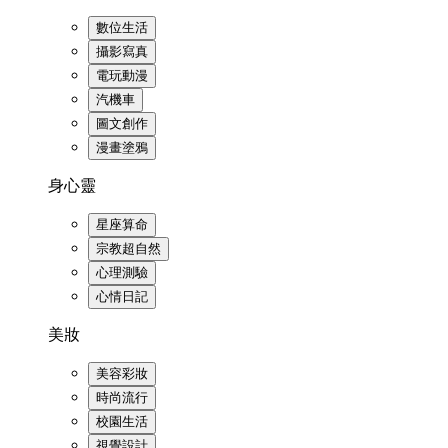
數位生活
攝影寫真
電玩動漫
汽機車
圖文創作
漫畫塗鴉
身心靈
星座算命
宗教超自然
心理測驗
心情日記
美妝
美容彩妝
時尚流行
校園生活
視覺設計