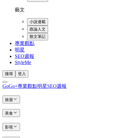
藝文
小說連載
政論人文
散文筆記
專業觀點
明星
SEO週報
StyleMe
搜尋
登入
GoGo+
專業觀點
明星
SEO週報
旅遊
美食
影視