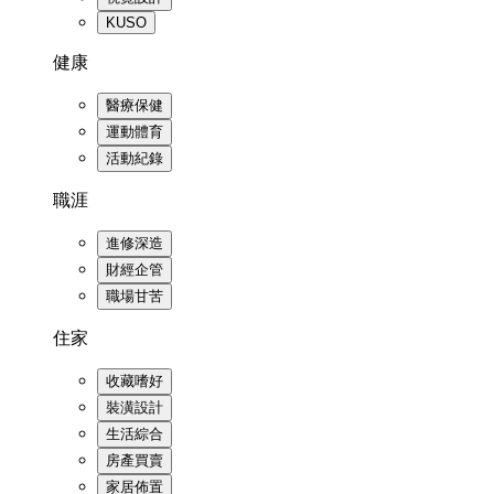
KUSO
健康
醫療保健
運動體育
活動紀錄
職涯
進修深造
財經企管
職場甘苦
住家
收藏嗜好
裝潢設計
生活綜合
房產買賣
家居佈置