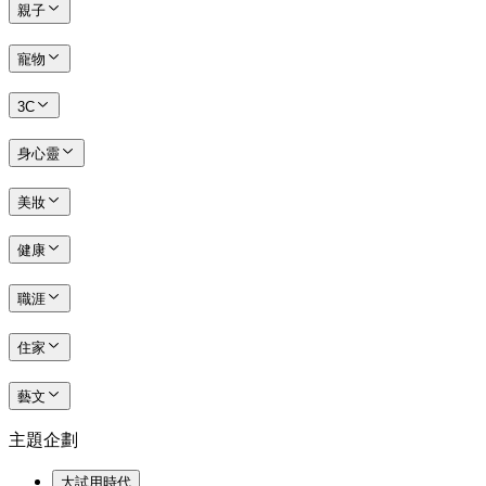
親子
寵物
3C
身心靈
美妝
健康
職涯
住家
藝文
主題企劃
大試用時代