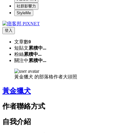
社群影響力
StyleMe
登入
文章數
0
短貼文
累積中...
粉絲
累積中...
關注中
累積中...
黃金獵犬 的部落格作者大頭照
黃金獵犬
作者聯絡方式
自我介紹