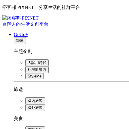
痞客邦 PIXNET – 分享生活的社群平台
台灣人的生活文創平台
GoGo+
頻道
主題企劃
大試用時代
社群影響力
StyleMe
旅遊
國內旅遊
國外旅遊
美食