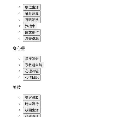
數位生活
攝影寫真
電玩動漫
汽機車
圖文創作
漫畫塗鴉
身心靈
星座算命
宗教超自然
心理測驗
心情日記
美妝
美容彩妝
時尚流行
校園生活
視覺設計