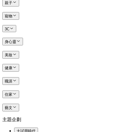
親子
寵物
3C
身心靈
美妝
健康
職涯
住家
藝文
主題企劃
大試用時代