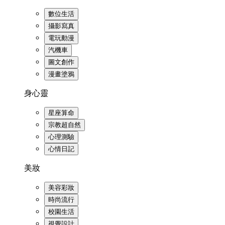
數位生活
攝影寫真
電玩動漫
汽機車
圖文創作
漫畫塗鴉
身心靈
星座算命
宗教超自然
心理測驗
心情日記
美妝
美容彩妝
時尚流行
校園生活
視覺設計