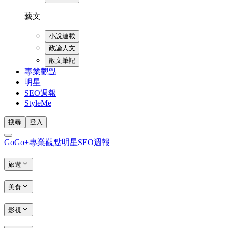
藝文
小說連載
政論人文
散文筆記
專業觀點
明星
SEO週報
StyleMe
搜尋
登入
GoGo+
專業觀點
明星
SEO週報
旅遊
美食
影視