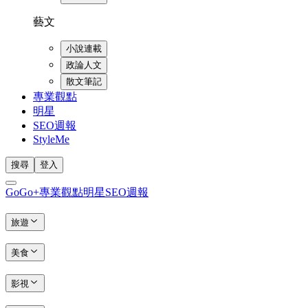
藝文
小說連載
政論人文
散文筆記
專業觀點
明星
SEO週報
StyleMe
搜尋
登入
GoGo+
專業觀點
明星
SEO週報
旅遊
美食
影視