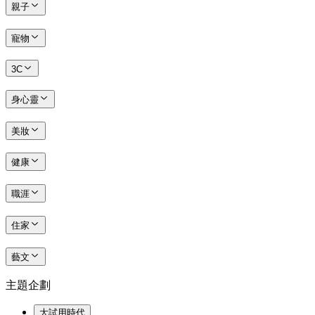
親子
寵物
3C
身心靈
美妝
健康
職涯
住家
藝文
主題企劃
大試用時代