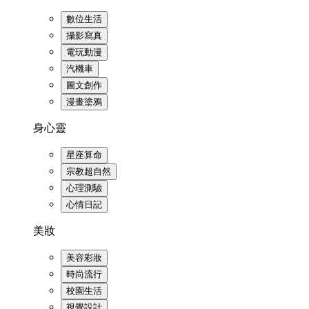
數位生活
攝影寫真
電玩動漫
汽機車
圖文創作
漫畫塗鴉
身心靈
星座算命
宗教超自然
心理測驗
心情日記
美妝
美容彩妝
時尚流行
校園生活
視覺設計