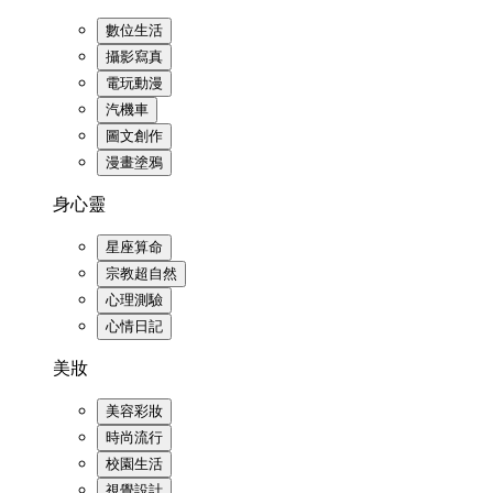
數位生活
攝影寫真
電玩動漫
汽機車
圖文創作
漫畫塗鴉
身心靈
星座算命
宗教超自然
心理測驗
心情日記
美妝
美容彩妝
時尚流行
校園生活
視覺設計