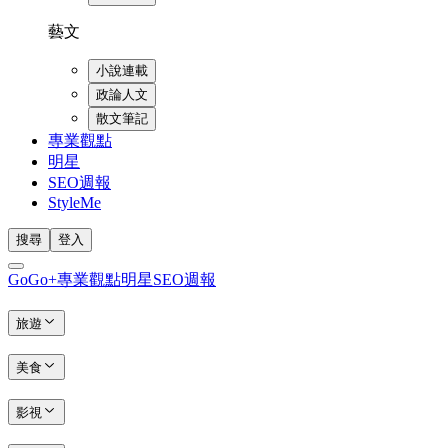
藝文
小說連載
政論人文
散文筆記
專業觀點
明星
SEO週報
StyleMe
搜尋
登入
GoGo+
專業觀點
明星
SEO週報
旅遊
美食
影視