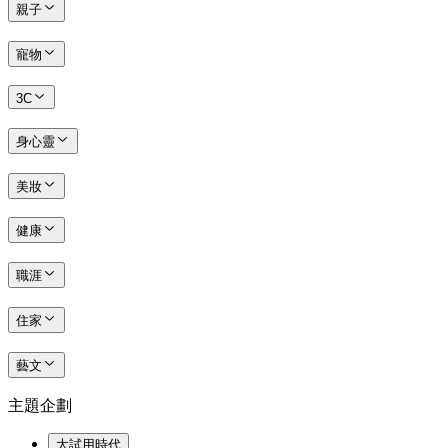
親子
寵物
3C
身心靈
美妝
健康
職涯
住家
藝文
主題企劃
大試用時代