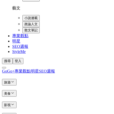
藝文
小說連載
政論人文
散文筆記
專業觀點
明星
SEO週報
StyleMe
搜尋
登入
GoGo+
專業觀點
明星
SEO週報
旅遊
美食
影視