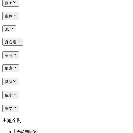
親子
寵物
3C
身心靈
美妝
健康
職涯
住家
藝文
主題企劃
大試用時代