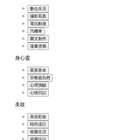
數位生活
攝影寫真
電玩動漫
汽機車
圖文創作
漫畫塗鴉
身心靈
星座算命
宗教超自然
心理測驗
心情日記
美妝
美容彩妝
時尚流行
校園生活
視覺設計