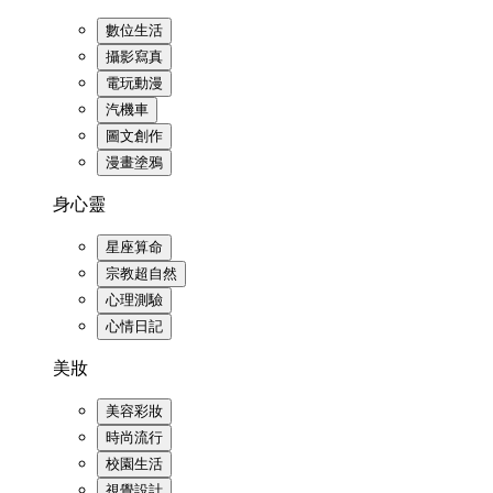
數位生活
攝影寫真
電玩動漫
汽機車
圖文創作
漫畫塗鴉
身心靈
星座算命
宗教超自然
心理測驗
心情日記
美妝
美容彩妝
時尚流行
校園生活
視覺設計