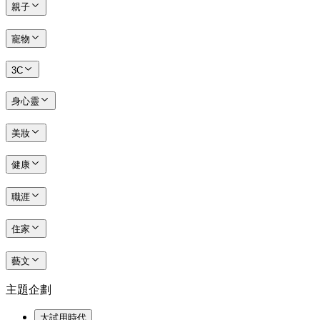
親子
寵物
3C
身心靈
美妝
健康
職涯
住家
藝文
主題企劃
大試用時代