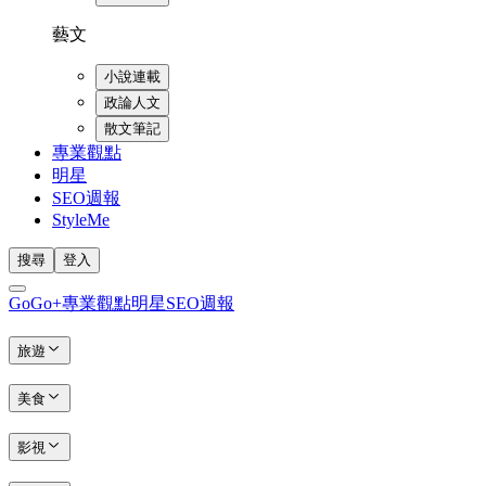
藝文
小說連載
政論人文
散文筆記
專業觀點
明星
SEO週報
StyleMe
搜尋
登入
GoGo+
專業觀點
明星
SEO週報
旅遊
美食
影視