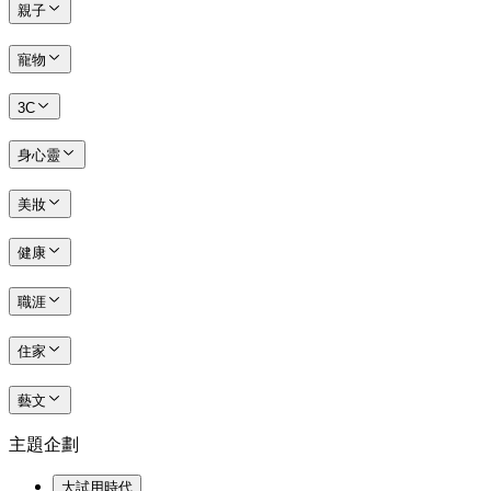
親子
寵物
3C
身心靈
美妝
健康
職涯
住家
藝文
主題企劃
大試用時代