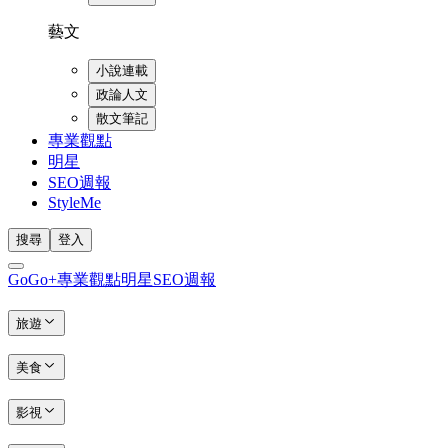
藝文
小說連載
政論人文
散文筆記
專業觀點
明星
SEO週報
StyleMe
搜尋
登入
GoGo+
專業觀點
明星
SEO週報
旅遊
美食
影視