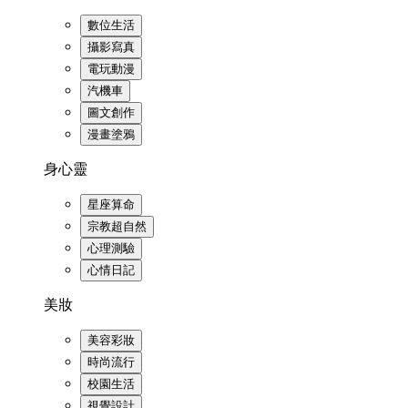
數位生活
攝影寫真
電玩動漫
汽機車
圖文創作
漫畫塗鴉
身心靈
星座算命
宗教超自然
心理測驗
心情日記
美妝
美容彩妝
時尚流行
校園生活
視覺設計