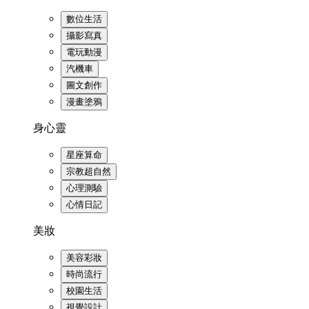
數位生活
攝影寫真
電玩動漫
汽機車
圖文創作
漫畫塗鴉
身心靈
星座算命
宗教超自然
心理測驗
心情日記
美妝
美容彩妝
時尚流行
校園生活
視覺設計