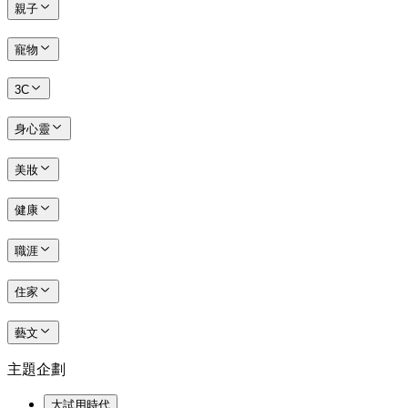
親子
寵物
3C
身心靈
美妝
健康
職涯
住家
藝文
主題企劃
大試用時代