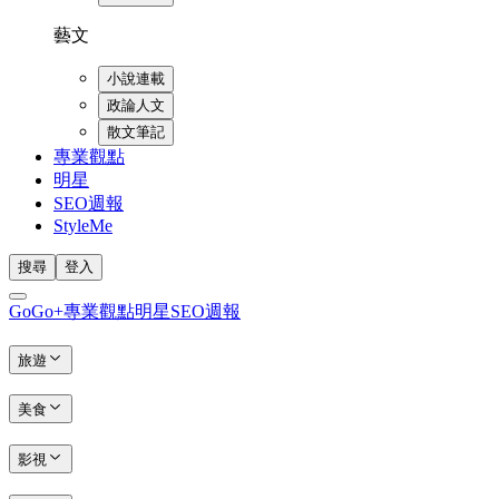
藝文
小說連載
政論人文
散文筆記
專業觀點
明星
SEO週報
StyleMe
搜尋
登入
GoGo+
專業觀點
明星
SEO週報
旅遊
美食
影視