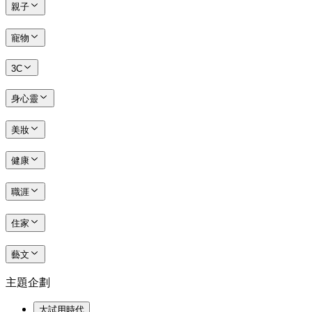
親子
寵物
3C
身心靈
美妝
健康
職涯
住家
藝文
主題企劃
大試用時代