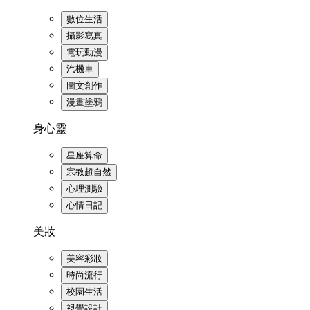
數位生活
攝影寫真
電玩動漫
汽機車
圖文創作
漫畫塗鴉
身心靈
星座算命
宗教超自然
心理測驗
心情日記
美妝
美容彩妝
時尚流行
校園生活
視覺設計