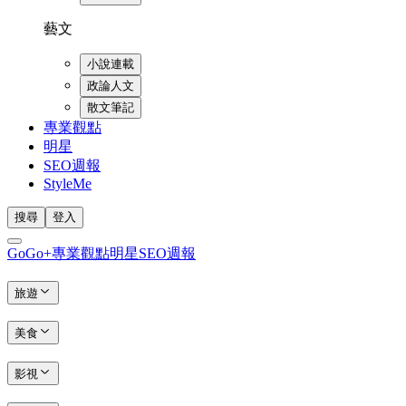
藝文
小說連載
政論人文
散文筆記
專業觀點
明星
SEO週報
StyleMe
搜尋
登入
GoGo+
專業觀點
明星
SEO週報
旅遊
美食
影視