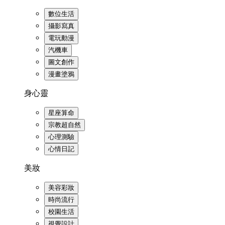
數位生活
攝影寫真
電玩動漫
汽機車
圖文創作
漫畫塗鴉
身心靈
星座算命
宗教超自然
心理測驗
心情日記
美妝
美容彩妝
時尚流行
校園生活
視覺設計