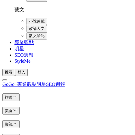
藝文
小說連載
政論人文
散文筆記
專業觀點
明星
SEO週報
StyleMe
搜尋
登入
GoGo+
專業觀點
明星
SEO週報
旅遊
美食
影視