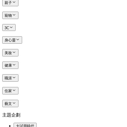
親子
寵物
3C
身心靈
美妝
健康
職涯
住家
藝文
主題企劃
大試用時代