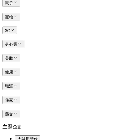
親子
寵物
3C
身心靈
美妝
健康
職涯
住家
藝文
主題企劃
大試用時代