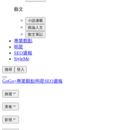
藝文
小說連載
政論人文
散文筆記
專業觀點
明星
SEO週報
StyleMe
搜尋
登入
GoGo+
專業觀點
明星
SEO週報
旅遊
美食
影視