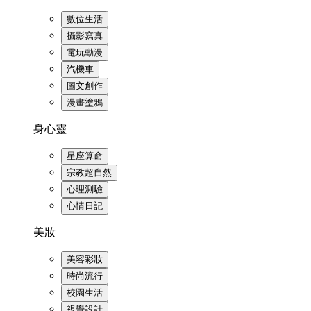
數位生活
攝影寫真
電玩動漫
汽機車
圖文創作
漫畫塗鴉
身心靈
星座算命
宗教超自然
心理測驗
心情日記
美妝
美容彩妝
時尚流行
校園生活
視覺設計