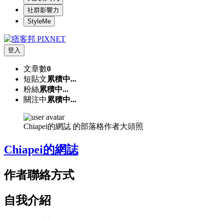
社群影響力
StyleMe
登入
文章數
0
短貼文
累積中...
粉絲
累積中...
關注中
累積中...
Chiapei的網誌 的部落格作者大頭照
Chiapei的網誌
作者聯絡方式
自我介紹