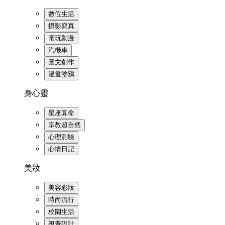
數位生活
攝影寫真
電玩動漫
汽機車
圖文創作
漫畫塗鴉
身心靈
星座算命
宗教超自然
心理測驗
心情日記
美妝
美容彩妝
時尚流行
校園生活
視覺設計