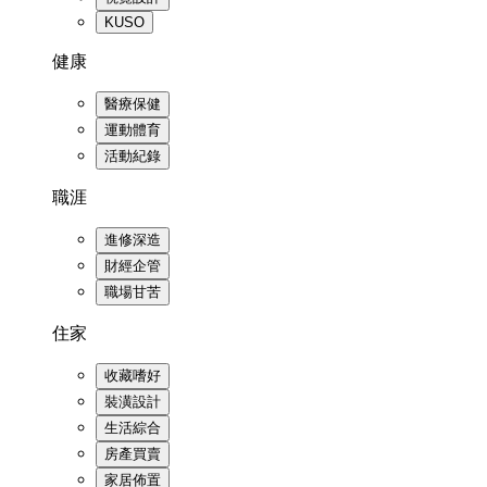
KUSO
健康
醫療保健
運動體育
活動紀錄
職涯
進修深造
財經企管
職場甘苦
住家
收藏嗜好
裝潢設計
生活綜合
房產買賣
家居佈置