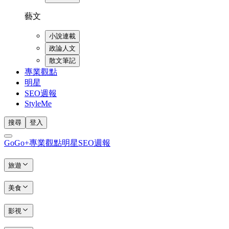
藝文
小說連載
政論人文
散文筆記
專業觀點
明星
SEO週報
StyleMe
搜尋
登入
GoGo+
專業觀點
明星
SEO週報
旅遊
美食
影視