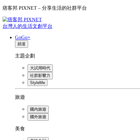
痞客邦 PIXNET – 分享生活的社群平台
台灣人的生活文創平台
GoGo+
頻道
主題企劃
大試用時代
社群影響力
StyleMe
旅遊
國內旅遊
國外旅遊
美食