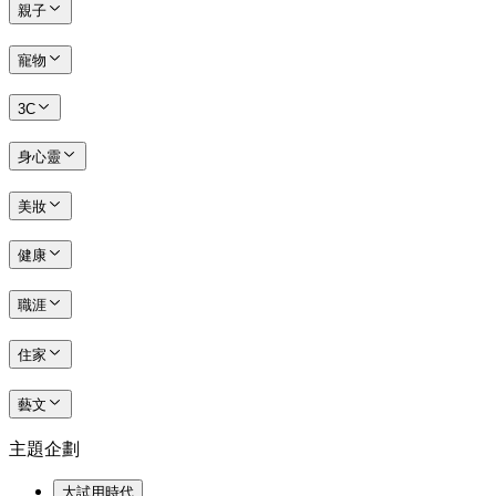
親子
寵物
3C
身心靈
美妝
健康
職涯
住家
藝文
主題企劃
大試用時代