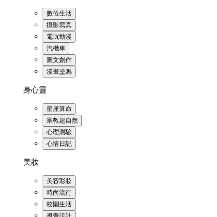
數位生活
攝影寫真
電玩動漫
汽機車
圖文創作
漫畫塗鴉
身心靈
星座算命
宗教超自然
心理測驗
心情日記
美妝
美容彩妝
時尚流行
校園生活
視覺設計