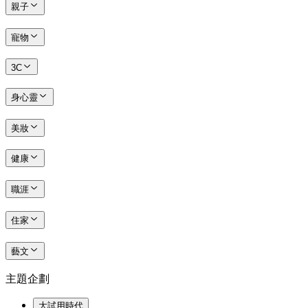
親子
寵物
3C
身心靈
美妝
健康
職涯
住家
藝文
主題企劃
大試用時代