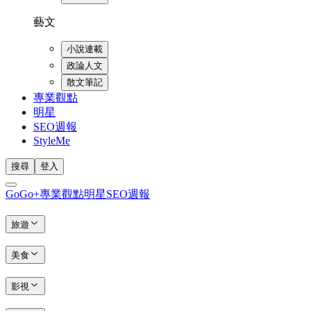
藝文
小說連載
政論人文
散文筆記
專業觀點
明星
SEO週報
StyleMe
搜尋
登入
GoGo+
專業觀點
明星
SEO週報
旅遊
美食
影視