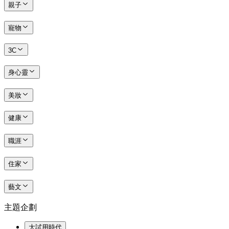
親子
寵物
3C
身心靈
美妝
健康
職涯
住家
藝文
主題企劃
大試用時代