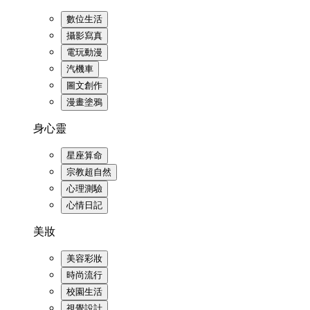
數位生活
攝影寫真
電玩動漫
汽機車
圖文創作
漫畫塗鴉
身心靈
星座算命
宗教超自然
心理測驗
心情日記
美妝
美容彩妝
時尚流行
校園生活
視覺設計