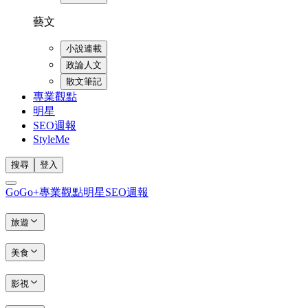
藝文
小說連載
政論人文
散文筆記
專業觀點
明星
SEO週報
StyleMe
搜尋
登入
GoGo+
專業觀點
明星
SEO週報
旅遊
美食
影視