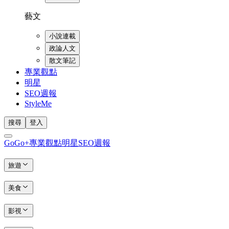
藝文
小說連載
政論人文
散文筆記
專業觀點
明星
SEO週報
StyleMe
搜尋
登入
GoGo+
專業觀點
明星
SEO週報
旅遊
美食
影視