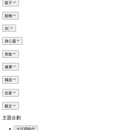
親子
寵物
3C
身心靈
美妝
健康
職涯
住家
藝文
主題企劃
大試用時代