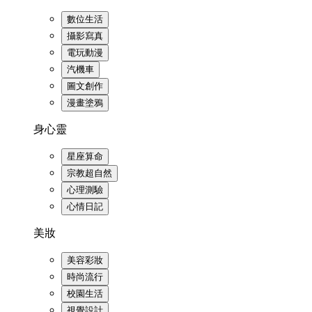
數位生活
攝影寫真
電玩動漫
汽機車
圖文創作
漫畫塗鴉
身心靈
星座算命
宗教超自然
心理測驗
心情日記
美妝
美容彩妝
時尚流行
校園生活
視覺設計