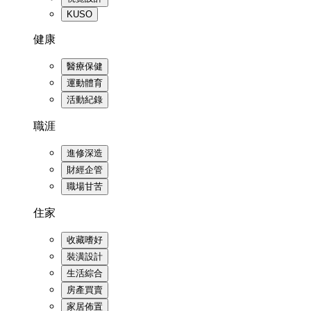
KUSO
健康
醫療保健
運動體育
活動紀錄
職涯
進修深造
財經企管
職場甘苦
住家
收藏嗜好
裝潢設計
生活綜合
房產買賣
家居佈置