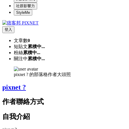
社群影響力
StyleMe
登入
文章數
0
短貼文
累積中...
粉絲
累積中...
關注中
累積中...
pixnet ? 的部落格作者大頭照
pixnet ?
作者聯絡方式
自我介紹