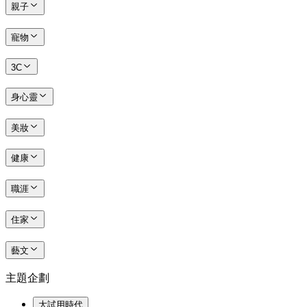
親子
寵物
3C
身心靈
美妝
健康
職涯
住家
藝文
主題企劃
大試用時代