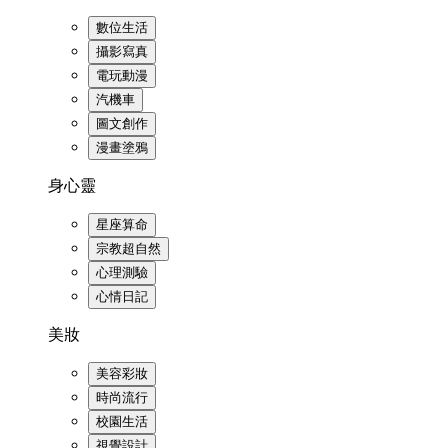
數位生活
攝影寫真
電玩動漫
汽機車
圖文創作
漫畫塗鴉
身心靈
星座算命
宗教超自然
心理測驗
心情日記
美妝
美容彩妝
時尚流行
校園生活
視覺設計