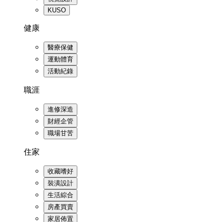
KUSO
健康
醫療保健
運動體育
活動紀錄
職涯
進修深造
財經企管
職場甘苦
住家
收藏嗜好
裝潢設計
生活綜合
房產買賣
家居佈置