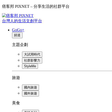
痞客邦 PIXNET – 分享生活的社群平台
台灣人的生活文創平台
GoGo+
頻道
主題企劃
大試用時代
社群影響力
StyleMe
旅遊
國內旅遊
國外旅遊
美食