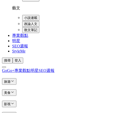
藝文
小說連載
政論人文
散文筆記
專業觀點
明星
SEO週報
StyleMe
搜尋
登入
GoGo+
專業觀點
明星
SEO週報
旅遊
美食
影視