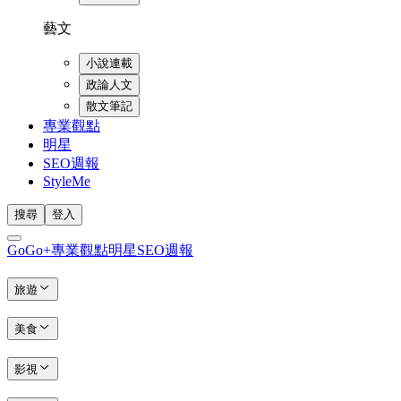
藝文
小說連載
政論人文
散文筆記
專業觀點
明星
SEO週報
StyleMe
搜尋
登入
GoGo+
專業觀點
明星
SEO週報
旅遊
美食
影視