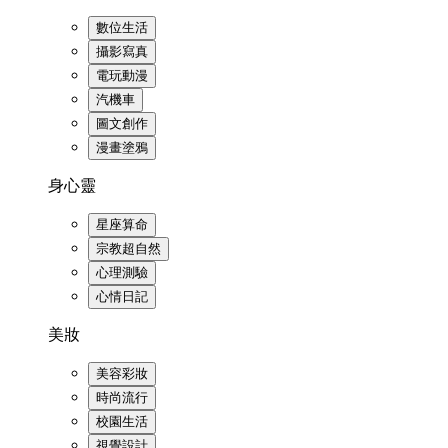
數位生活
攝影寫真
電玩動漫
汽機車
圖文創作
漫畫塗鴉
身心靈
星座算命
宗教超自然
心理測驗
心情日記
美妝
美容彩妝
時尚流行
校園生活
視覺設計