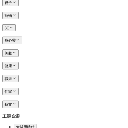
親子
寵物
3C
身心靈
美妝
健康
職涯
住家
藝文
主題企劃
大試用時代