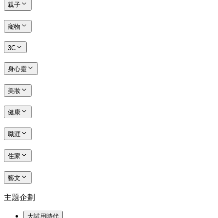
親子
寵物
3C
身心靈
美妝
健康
職涯
住家
藝文
主題企劃
大試用時代