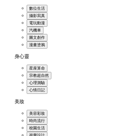
數位生活
攝影寫真
電玩動漫
汽機車
圖文創作
漫畫塗鴉
身心靈
星座算命
宗教超自然
心理測驗
心情日記
美妝
美容彩妝
時尚流行
校園生活
視覺設計