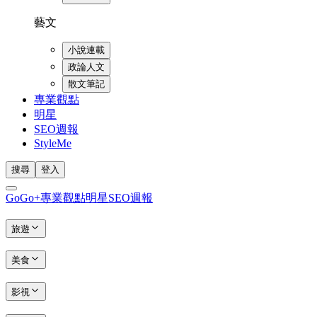
藝文
小說連載
政論人文
散文筆記
專業觀點
明星
SEO週報
StyleMe
搜尋
登入
GoGo+
專業觀點
明星
SEO週報
旅遊
美食
影視