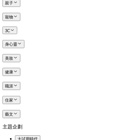
親子
寵物
3C
身心靈
美妝
健康
職涯
住家
藝文
主題企劃
大試用時代