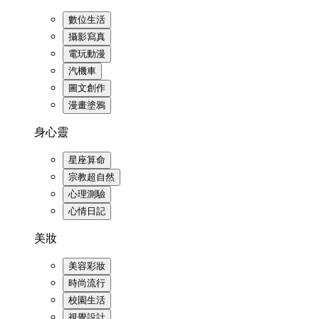
數位生活
攝影寫真
電玩動漫
汽機車
圖文創作
漫畫塗鴉
身心靈
星座算命
宗教超自然
心理測驗
心情日記
美妝
美容彩妝
時尚流行
校園生活
視覺設計