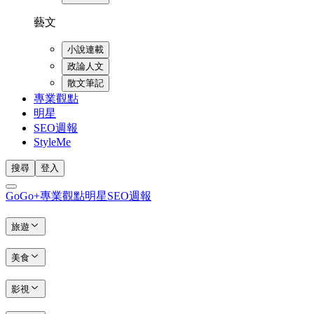
藝文
小說連載
政論人文
散文筆記
專業觀點
明星
SEO週報
StyleMe
搜尋
登入
GoGo+
專業觀點
明星
SEO週報
旅遊
美食
影視