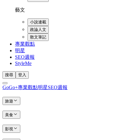
藝文
小說連載
政論人文
散文筆記
專業觀點
明星
SEO週報
StyleMe
搜尋
登入
GoGo+
專業觀點
明星
SEO週報
旅遊
美食
影視