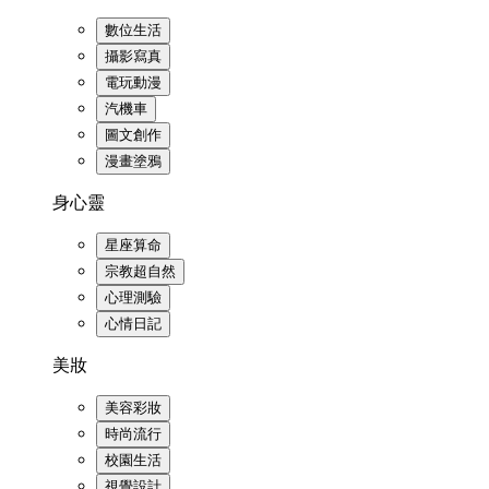
數位生活
攝影寫真
電玩動漫
汽機車
圖文創作
漫畫塗鴉
身心靈
星座算命
宗教超自然
心理測驗
心情日記
美妝
美容彩妝
時尚流行
校園生活
視覺設計