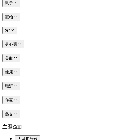
親子
寵物
3C
身心靈
美妝
健康
職涯
住家
藝文
主題企劃
大試用時代