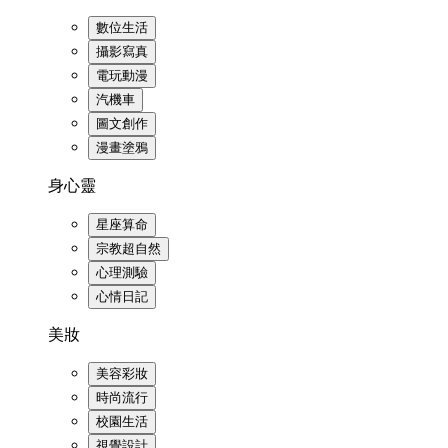
數位生活
攝影寫真
電玩動漫
汽機車
圖文創作
漫畫塗鴉
身心靈
星座算命
宗教超自然
心理測驗
心情日記
美妝
美容彩妝
時尚流行
校園生活
視覺設計