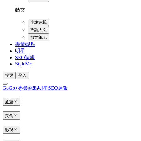
藝文
小說連載
政論人文
散文筆記
專業觀點
明星
SEO週報
StyleMe
搜尋
登入
GoGo+
專業觀點
明星
SEO週報
旅遊
美食
影視