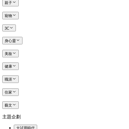
親子
寵物
3C
身心靈
美妝
健康
職涯
住家
藝文
主題企劃
大試用時代