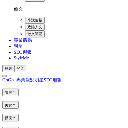
藝文
小說連載
政論人文
散文筆記
專業觀點
明星
SEO週報
StyleMe
搜尋
登入
GoGo+
專業觀點
明星
SEO週報
旅遊
美食
影視