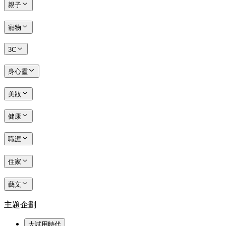
親子
寵物
3C
身心靈
美妝
健康
職涯
住家
藝文
主題企劃
大試用時代