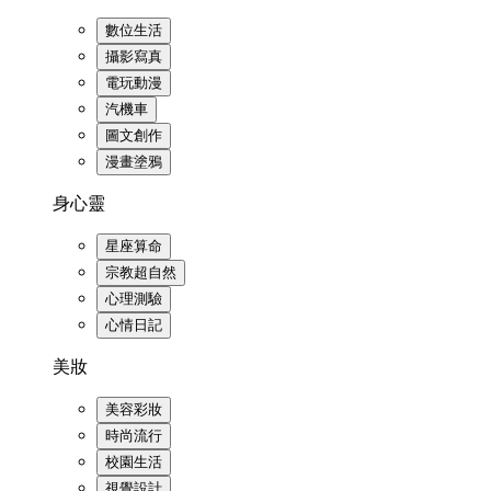
數位生活
攝影寫真
電玩動漫
汽機車
圖文創作
漫畫塗鴉
身心靈
星座算命
宗教超自然
心理測驗
心情日記
美妝
美容彩妝
時尚流行
校園生活
視覺設計