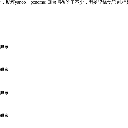
，歷經yahoo、pchome) 回台灣後吃了不少，開始記錄食記 純粹
堡世家
堡世家
堡世家
堡世家