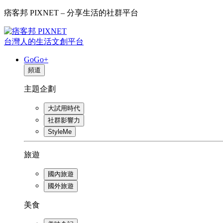
痞客邦 PIXNET – 分享生活的社群平台
台灣人的生活文創平台
GoGo+
頻道
主題企劃
大試用時代
社群影響力
StyleMe
旅遊
國內旅遊
國外旅遊
美食