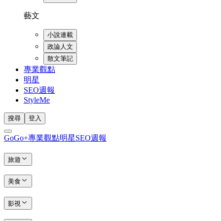
藝文
小說連載
政論人文
散文筆記
專業觀點
明星
SEO週報
StyleMe
搜尋
登入
GoGo+
專業觀點
明星
SEO週報
旅遊
美食
影視