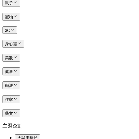
親子
寵物
3C
身心靈
美妝
健康
職涯
住家
藝文
主題企劃
大試用時代