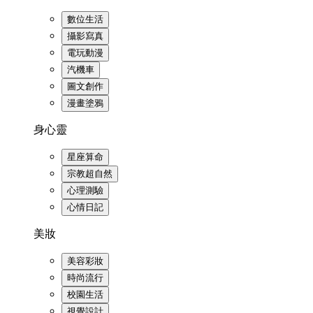
數位生活
攝影寫真
電玩動漫
汽機車
圖文創作
漫畫塗鴉
身心靈
星座算命
宗教超自然
心理測驗
心情日記
美妝
美容彩妝
時尚流行
校園生活
視覺設計