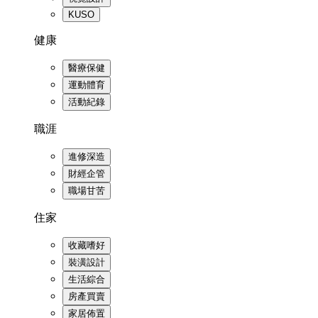
KUSO
健康
醫療保健
運動體育
活動紀錄
職涯
進修深造
財經企管
職場甘苦
住家
收藏嗜好
裝潢設計
生活綜合
房產買賣
家居佈置