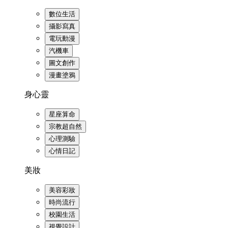
數位生活
攝影寫真
電玩動漫
汽機車
圖文創作
漫畫塗鴉
身心靈
星座算命
宗教超自然
心理測驗
心情日記
美妝
美容彩妝
時尚流行
校園生活
視覺設計