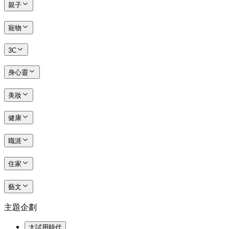
親子
寵物
3C
身心靈
美妝
健康
職涯
住家
藝文
主題企劃
大試用時代