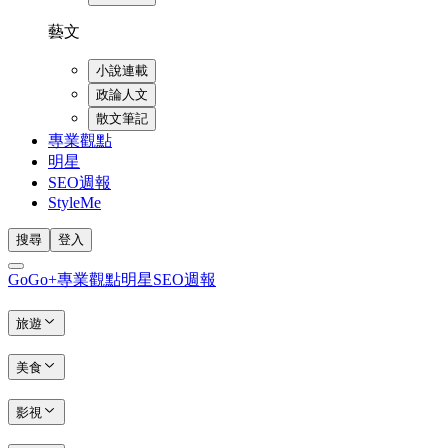
藝文
小說連載
政論人文
散文筆記
專業觀點
明星
SEO週報
StyleMe
搜尋
登入
GoGo+
專業觀點
明星
SEO週報
旅遊
美食
影視