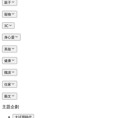
親子
寵物
3C
身心靈
美妝
健康
職涯
住家
藝文
主題企劃
大試用時代