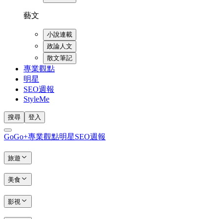
藝文
小說連載
政論人文
散文筆記
專業觀點
明星
SEO週報
StyleMe
搜尋
登入
GoGo+
專業觀點
明星
SEO週報
旅遊
美食
影視