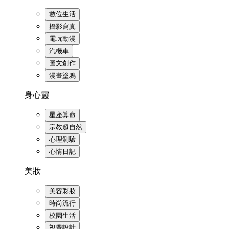
數位生活
攝影寫真
電玩動漫
汽機車
圖文創作
漫畫塗鴉
身心靈
星座算命
宗教超自然
心理測驗
心情日記
美妝
美容彩妝
時尚流行
校園生活
視覺設計