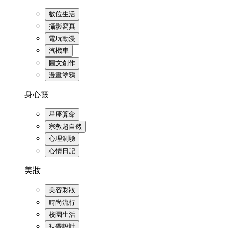
數位生活
攝影寫真
電玩動漫
汽機車
圖文創作
漫畫塗鴉
身心靈
星座算命
宗教超自然
心理測驗
心情日記
美妝
美容彩妝
時尚流行
校園生活
視覺設計