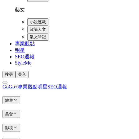
藝文
小說連載
政論人文
散文筆記
專業觀點
明星
SEO週報
StyleMe
搜尋
登入
GoGo+
專業觀點
明星
SEO週報
旅遊
美食
影視