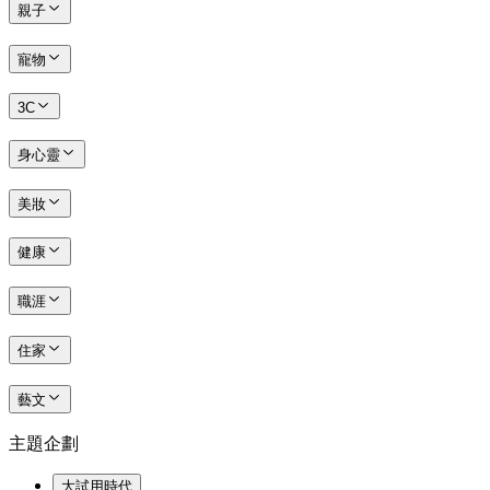
親子
寵物
3C
身心靈
美妝
健康
職涯
住家
藝文
主題企劃
大試用時代