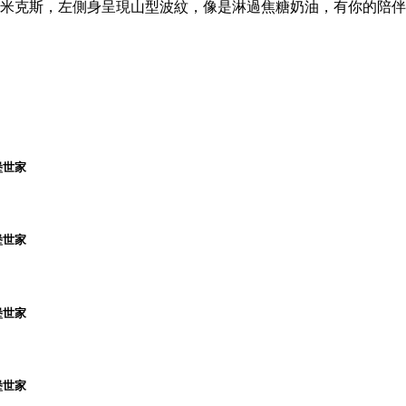
色浪浪米克斯，左側身呈現山型波紋，像是淋過焦糖奶油，有你的陪伴
堡世家
堡世家
堡世家
堡世家