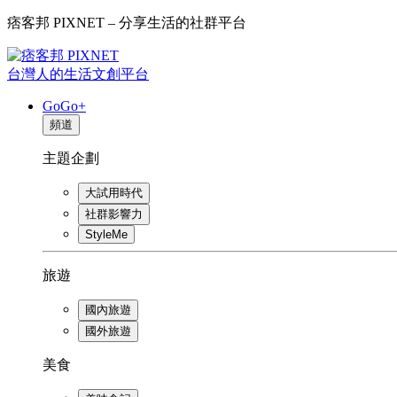
痞客邦 PIXNET – 分享生活的社群平台
台灣人的生活文創平台
GoGo+
頻道
主題企劃
大試用時代
社群影響力
StyleMe
旅遊
國內旅遊
國外旅遊
美食