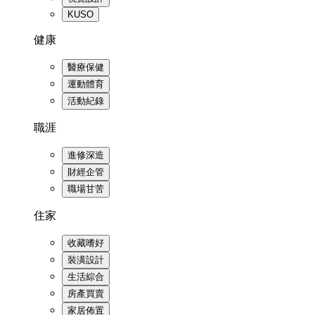
KUSO
健康
醫療保健
運動體育
活動紀錄
職涯
進修深造
財經企管
職場甘苦
住家
收藏嗜好
裝潢設計
生活綜合
房產買賣
家居佈置