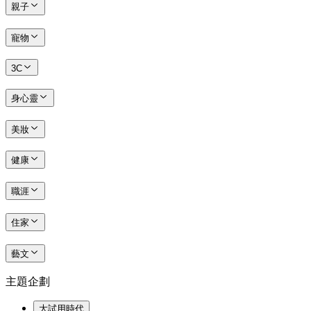
親子
寵物
3C
身心靈
美妝
健康
職涯
住家
藝文
主題企劃
大試用時代