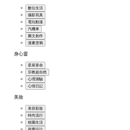
數位生活
攝影寫真
電玩動漫
汽機車
圖文創作
漫畫塗鴉
身心靈
星座算命
宗教超自然
心理測驗
心情日記
美妝
美容彩妝
時尚流行
校園生活
視覺設計