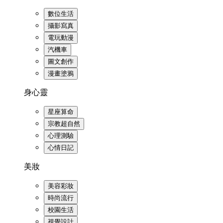
數位生活
攝影寫真
電玩動漫
汽機車
圖文創作
漫畫塗鴉
身心靈
星座算命
宗教超自然
心理測驗
心情日記
美妝
美容彩妝
時尚流行
校園生活
視覺設計