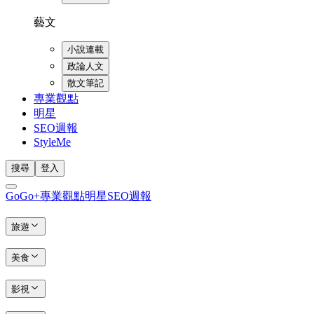
藝文
小說連載
政論人文
散文筆記
專業觀點
明星
SEO週報
StyleMe
搜尋
登入
GoGo+
專業觀點
明星
SEO週報
旅遊
美食
影視