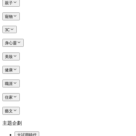
親子
寵物
3C
身心靈
美妝
健康
職涯
住家
藝文
主題企劃
大試用時代