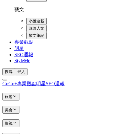
藝文
小說連載
政論人文
散文筆記
專業觀點
明星
SEO週報
StyleMe
搜尋
登入
GoGo+
專業觀點
明星
SEO週報
旅遊
美食
影視