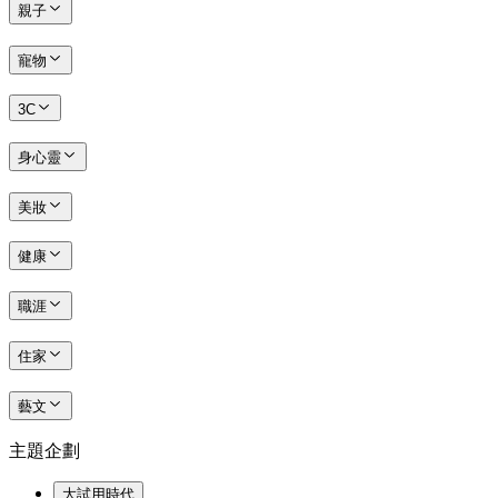
親子
寵物
3C
身心靈
美妝
健康
職涯
住家
藝文
主題企劃
大試用時代