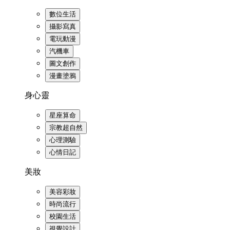
數位生活
攝影寫真
電玩動漫
汽機車
圖文創作
漫畫塗鴉
身心靈
星座算命
宗教超自然
心理測驗
心情日記
美妝
美容彩妝
時尚流行
校園生活
視覺設計