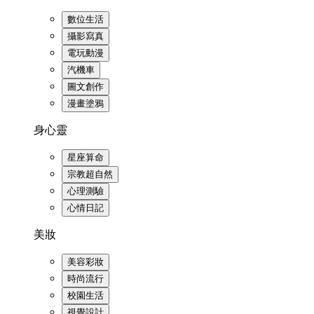
數位生活
攝影寫真
電玩動漫
汽機車
圖文創作
漫畫塗鴉
身心靈
星座算命
宗教超自然
心理測驗
心情日記
美妝
美容彩妝
時尚流行
校園生活
視覺設計