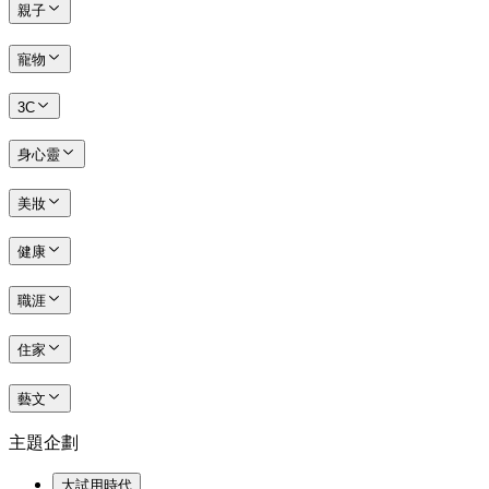
親子
寵物
3C
身心靈
美妝
健康
職涯
住家
藝文
主題企劃
大試用時代