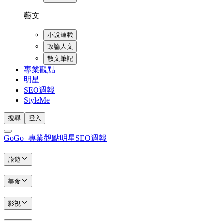
藝文
小說連載
政論人文
散文筆記
專業觀點
明星
SEO週報
StyleMe
搜尋
登入
GoGo+
專業觀點
明星
SEO週報
旅遊
美食
影視