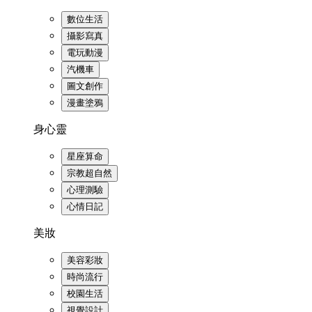
數位生活
攝影寫真
電玩動漫
汽機車
圖文創作
漫畫塗鴉
身心靈
星座算命
宗教超自然
心理測驗
心情日記
美妝
美容彩妝
時尚流行
校園生活
視覺設計