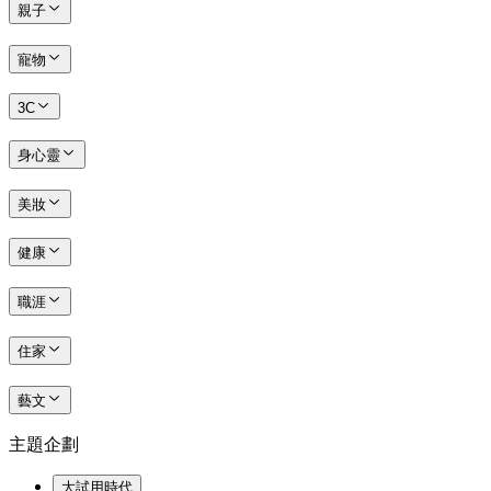
親子
寵物
3C
身心靈
美妝
健康
職涯
住家
藝文
主題企劃
大試用時代