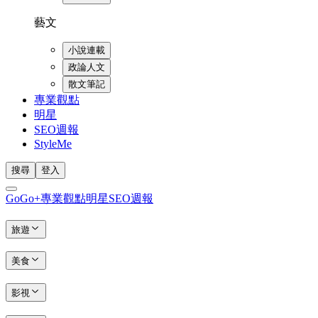
藝文
小說連載
政論人文
散文筆記
專業觀點
明星
SEO週報
StyleMe
搜尋
登入
GoGo+
專業觀點
明星
SEO週報
旅遊
美食
影視