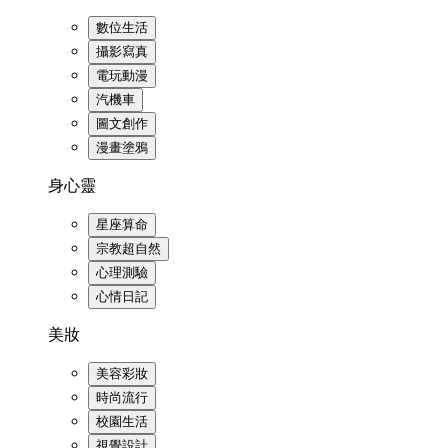
數位生活
攝影寫真
電玩動漫
汽機車
圖文創作
漫畫塗鴉
身心靈
星座算命
宗教超自然
心理測驗
心情日記
美妝
美容彩妝
時尚流行
校園生活
視覺設計