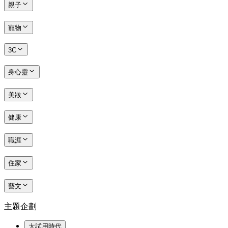
親子
寵物
3C
身心靈
美妝
健康
職涯
住家
藝文
主題企劃
大試用時代