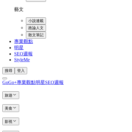
藝文
小說連載
政論人文
散文筆記
專業觀點
明星
SEO週報
StyleMe
搜尋
登入
GoGo+
專業觀點
明星
SEO週報
旅遊
美食
影視