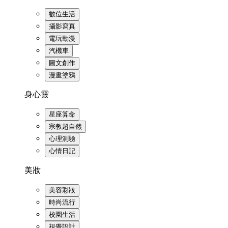
數位生活
攝影寫真
電玩動漫
汽機車
圖文創作
漫畫塗鴉
身心靈
星座算命
宗教超自然
心理測驗
心情日記
美妝
美容彩妝
時尚流行
校園生活
視覺設計