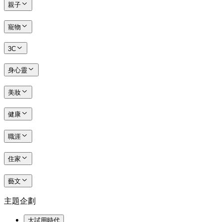
親子
寵物
3C
身心靈
美妝
健康
職涯
住家
藝文
主題企劃
大試用時代