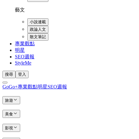
藝文
小說連載
政論人文
散文筆記
專業觀點
明星
SEO週報
StyleMe
搜尋
登入
GoGo+
專業觀點
明星
SEO週報
旅遊
美食
影視