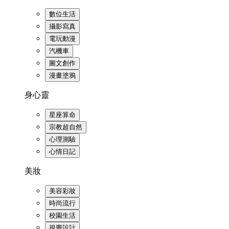
數位生活
攝影寫真
電玩動漫
汽機車
圖文創作
漫畫塗鴉
身心靈
星座算命
宗教超自然
心理測驗
心情日記
美妝
美容彩妝
時尚流行
校園生活
視覺設計