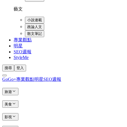
藝文
小說連載
政論人文
散文筆記
專業觀點
明星
SEO週報
StyleMe
搜尋
登入
GoGo+
專業觀點
明星
SEO週報
旅遊
美食
影視