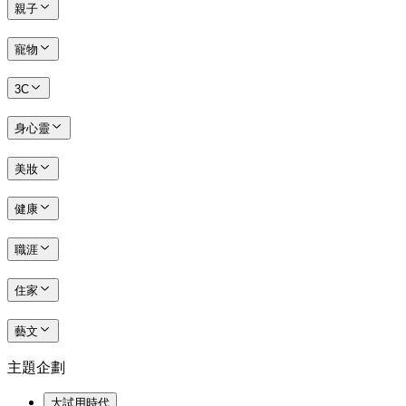
親子
寵物
3C
身心靈
美妝
健康
職涯
住家
藝文
主題企劃
大試用時代