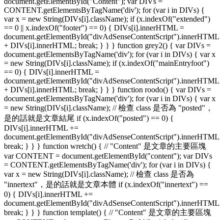
document.getElementById("Content"); var DIVs =
CONTENT.getElementsByTagName('div'); for (var i in DIVs) {
var x = new String(DIVs[i].className); if (x.indexOf("extended")
== 0 || x.indexOf("footer") == 0) { DIVs[i].innerHTML =
document.getElementById("divAdSenseContentScript").innerHTML
+ DIVs[i].innerHTML; break; } } } function grey2() { var DIVs =
document.getElementsByTagName('div'); for (var i in DIVs) { var x
= new String(DIVs[i].className); if (x.indexOf("mainEntryfoot")
== 0) { DIVs[i].innerHTML =
document.getElementById("divAdSenseContentScript").innerHTML
+ DIVs[i].innerHTML; break; } } } function roodo() { var DIVs =
document.getElementsByTagName('div'); for (var i in DIVs) { var x
= new String(DIVs[i].className); // 檢查 class 是否為 "posted"，
是的話就是文章結尾 if (x.indexOf("posted") == 0) {
DIVs[i].innerHTML +=
document.getElementById("divAdSenseContentScript").innerHTML
break; } } } function wretch() { // "Content" 是文章的主要區塊
var CONTENT = document.getElementById("content"); var DIVs
= CONTENT.getElementsByTagName('div'); for (var i in DIVs) {
var x = new String(DIVs[i].className); // 檢查 class 是否為
"innertext"，是的話就是文章本體 if (x.indexOf("innertext") ==
0) { DIVs[i].innerHTML +=
document.getElementById("divAdSenseContentScript").innerHTML
break; } } } function template() { // "Content" 是文章的主要區塊