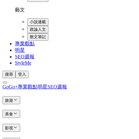
藝文
小說連載
政論人文
散文筆記
專業觀點
明星
SEO週報
StyleMe
搜尋
登入
GoGo+
專業觀點
明星
SEO週報
旅遊
美食
影視