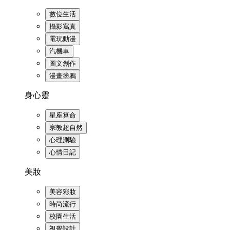
數位生活
攝影寫真
電玩動漫
汽機車
圖文創作
漫畫塗鴉
身心靈
星座算命
宗教超自然
心理測驗
心情日記
美妝
美容彩妝
時尚流行
校園生活
視覺設計