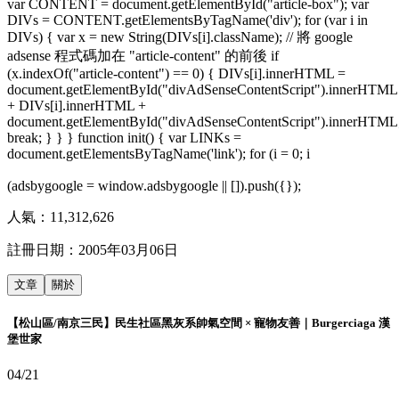
var CONTENT = document.getElementById("article-box"); var
DIVs = CONTENT.getElementsByTagName('div'); for (var i in
DIVs) { var x = new String(DIVs[i].className); // 將 google
adsense 程式碼加在 "article-content" 的前後 if
(x.indexOf("article-content") == 0) { DIVs[i].innerHTML =
document.getElementById("divAdSenseContentScript").innerHTML
+ DIVs[i].innerHTML +
document.getElementById("divAdSenseContentScript").innerHTML
break; } } } function init() { var LINKs =
document.getElementsByTagName('link'); for (i = 0; i
(adsbygoogle = window.adsbygoogle || []).push({});
人氣：
11,312,626
註冊日期：
2005年03月06日
文章
關於
【松山區/南京三民】民生社區黑灰系帥氣空間 × 寵物友善｜Burgerciaga 漢
堡世家
04/21