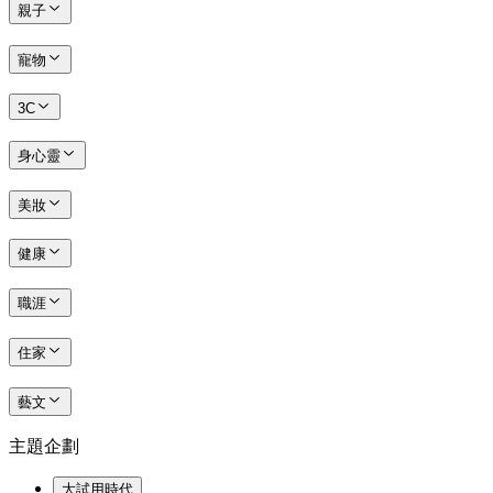
親子
寵物
3C
身心靈
美妝
健康
職涯
住家
藝文
主題企劃
大試用時代