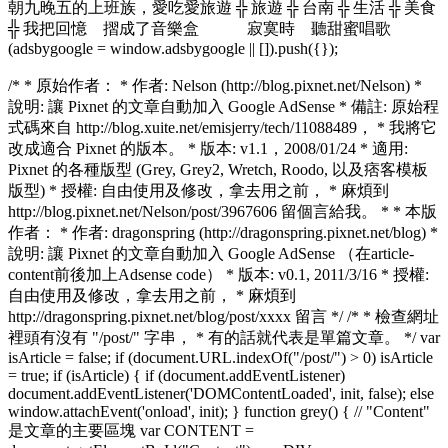
朝九晚五的上班族，愛吃愛旅遊 ╬ 旅遊 ╬ 台南 ╬ 生活 ╬ 美食
╬ 我把回憶 摺成了音樂盒 寂寞時 聽甜蜜唱歌
(adsbygoogle = window.adsbygoogle || []).push({});
/* * 原始作者： * 作者: Nelson (http://blog.pixnet.net/Nelson) *
說明: 讓 Pixnet 的文章自動加入 Google AdSense * 備註: 原始程
式碼來自 http://blog.xuite.net/emisjerry/tech/11088489， * 我將它
改成適合 Pixnet 的版本。 * 版本: v1.1，2008/01/24 * 適用:
Pixnet 的各種版型 (Grey, Grey2, Wretch, Roodo, 以及痞客模板
版型) * 授權: 自由使用及修改，拿去用之前， * 麻煩到
http://blog.pixnet.net/Nelson/post/3967606 留個言給我。 * * 本版
作者： * 作者: dragonspring (http://dragonspring.pixnet.net/blog) *
說明: 讓 Pixnet 的文章自動加入 Google AdSense （在article-
content前後加上Adsense code） * 版本: v0.1, 2011/3/16 * 授權:
自由使用及修改，拿去用之前， * 麻煩到
http://dragonspring.pixnet.net/blog/post/xxxx 留言 */ /* * 檢查網址
裡頭有沒有 "/post/" 字串， * 有的話就代表是單篇文章。 */ var
isArticle = false; if (document.URL.indexOf("/post/") > 0) isArticle
= true; if (isArticle) { if (document.addEventListener)
document.addEventListener('DOMContentLoaded', init, false); else
window.attachEvent('onload', init); } function grey() { // "Content"
是文章的主要區塊 var CONTENT =