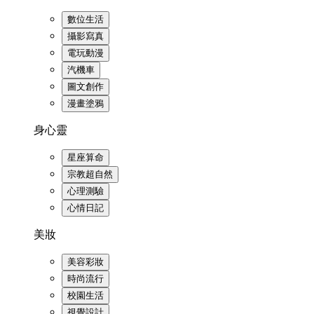
數位生活
攝影寫真
電玩動漫
汽機車
圖文創作
漫畫塗鴉
身心靈
星座算命
宗教超自然
心理測驗
心情日記
美妝
美容彩妝
時尚流行
校園生活
視覺設計