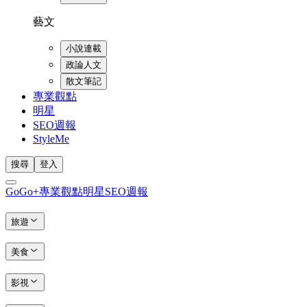
藝文
小說連載
政論人文
散文筆記
專業觀點
明星
SEO週報
StyleMe
搜尋
登入
GoGo+
專業觀點
明星
SEO週報
旅遊
美食
影視