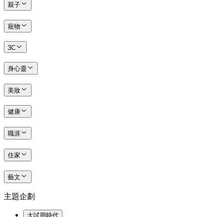
親子
寵物
3C
身心靈
美妝
健康
職涯
住家
藝文
主題企劃
大試用時代