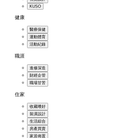
KUSO
健康
醫療保健
運動體育
活動紀錄
職涯
進修深造
財經企管
職場甘苦
住家
收藏嗜好
裝潢設計
生活綜合
房產買賣
家居佈置