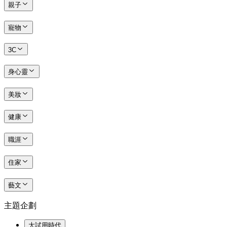
親子
寵物
3C
身心靈
美妝
健康
職涯
住家
藝文
主題企劃
大試用時代