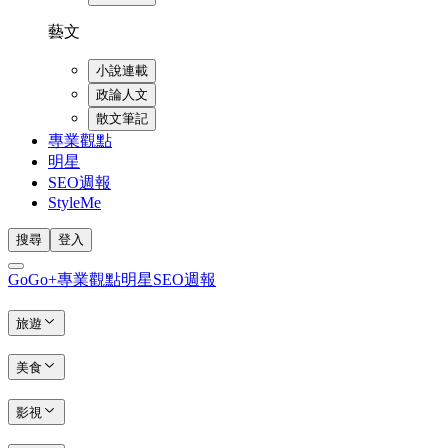
藝文
小說連載
政論人文
散文筆記
專業觀點
明星
SEO週報
StyleMe
搜尋
登入
GoGo+
專業觀點
明星
SEO週報
旅遊
美食
影視