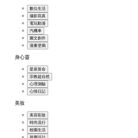
數位生活
攝影寫真
電玩動漫
汽機車
圖文創作
漫畫塗鴉
身心靈
星座算命
宗教超自然
心理測驗
心情日記
美妝
美容彩妝
時尚流行
校園生活
視覺設計