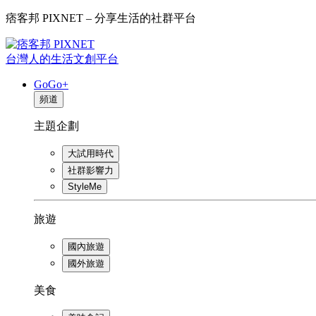
痞客邦 PIXNET – 分享生活的社群平台
台灣人的生活文創平台
GoGo+
頻道
主題企劃
大試用時代
社群影響力
StyleMe
旅遊
國內旅遊
國外旅遊
美食