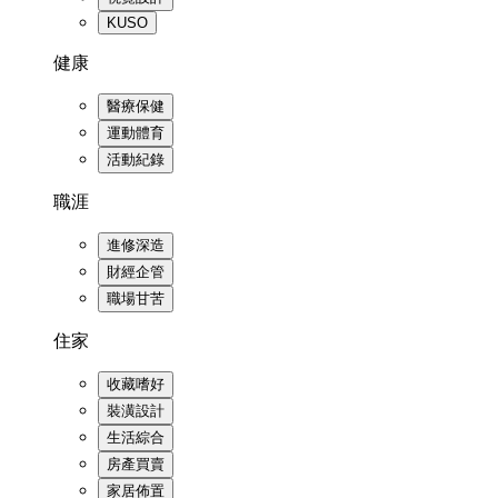
KUSO
健康
醫療保健
運動體育
活動紀錄
職涯
進修深造
財經企管
職場甘苦
住家
收藏嗜好
裝潢設計
生活綜合
房產買賣
家居佈置