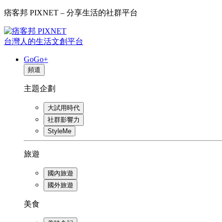
痞客邦 PIXNET – 分享生活的社群平台
台灣人的生活文創平台
GoGo+
頻道
主題企劃
大試用時代
社群影響力
StyleMe
旅遊
國內旅遊
國外旅遊
美食