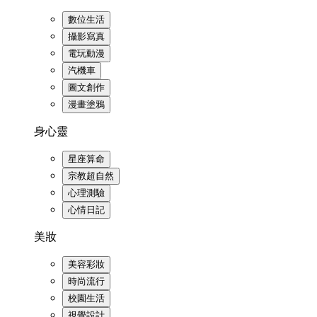
數位生活
攝影寫真
電玩動漫
汽機車
圖文創作
漫畫塗鴉
身心靈
星座算命
宗教超自然
心理測驗
心情日記
美妝
美容彩妝
時尚流行
校園生活
視覺設計