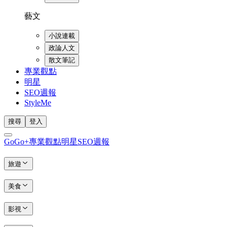
藝文
小說連載
政論人文
散文筆記
專業觀點
明星
SEO週報
StyleMe
搜尋
登入
GoGo+
專業觀點
明星
SEO週報
旅遊
美食
影視