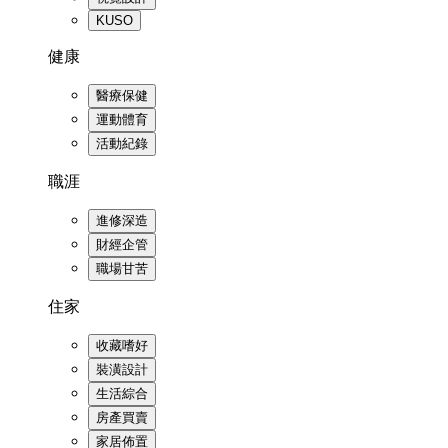
KUSO
健康
醫療保健
運動體育
活動紀錄
職涯
進修深造
財經企管
職場甘苦
住家
收藏嗜好
裝潢設計
生活綜合
房產買賣
家居佈置