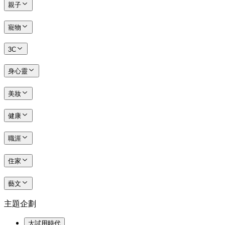
親子
寵物
3C
身心靈
美妝
健康
職涯
住家
藝文
主題企劃
大試用時代