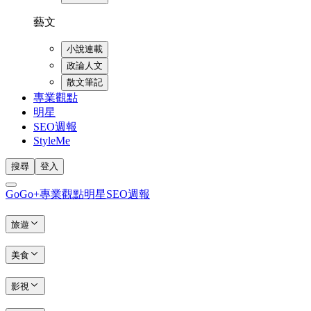
藝文
小說連載
政論人文
散文筆記
專業觀點
明星
SEO週報
StyleMe
搜尋
登入
GoGo+
專業觀點
明星
SEO週報
旅遊
美食
影視