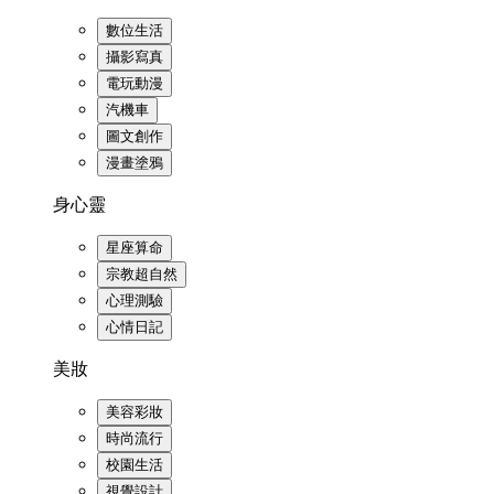
數位生活
攝影寫真
電玩動漫
汽機車
圖文創作
漫畫塗鴉
身心靈
星座算命
宗教超自然
心理測驗
心情日記
美妝
美容彩妝
時尚流行
校園生活
視覺設計