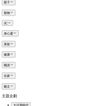
親子
寵物
3C
身心靈
美妝
健康
職涯
住家
藝文
主題企劃
大試用時代