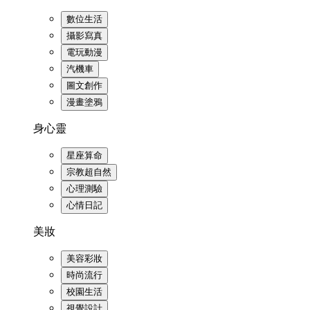
數位生活
攝影寫真
電玩動漫
汽機車
圖文創作
漫畫塗鴉
身心靈
星座算命
宗教超自然
心理測驗
心情日記
美妝
美容彩妝
時尚流行
校園生活
視覺設計