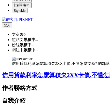
社群影響力
StyleMe
登入
文章數
0
短貼文
累積中...
粉絲
累積中...
關注中
累積中...
信用貸款利率怎麼算積欠2XX卡債.不懂怎麼協商? 的部
信用貸款利率怎麼算積欠2XX卡債.不懂怎
作者聯絡方式
自我介紹