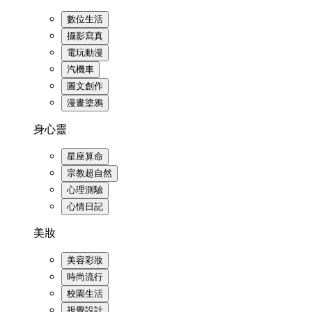
數位生活
攝影寫真
電玩動漫
汽機車
圖文創作
漫畫塗鴉
身心靈
星座算命
宗教超自然
心理測驗
心情日記
美妝
美容彩妝
時尚流行
校園生活
視覺設計