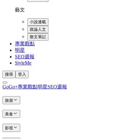
藝文
小說連載
政論人文
散文筆記
專業觀點
明星
SEO週報
StyleMe
搜尋
登入
GoGo+
專業觀點
明星
SEO週報
旅遊
美食
影視