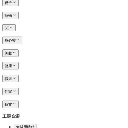
親子
寵物
3C
身心靈
美妝
健康
職涯
住家
藝文
主題企劃
大試用時代