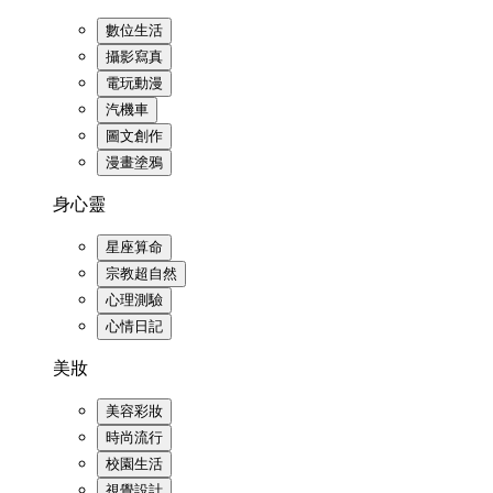
數位生活
攝影寫真
電玩動漫
汽機車
圖文創作
漫畫塗鴉
身心靈
星座算命
宗教超自然
心理測驗
心情日記
美妝
美容彩妝
時尚流行
校園生活
視覺設計