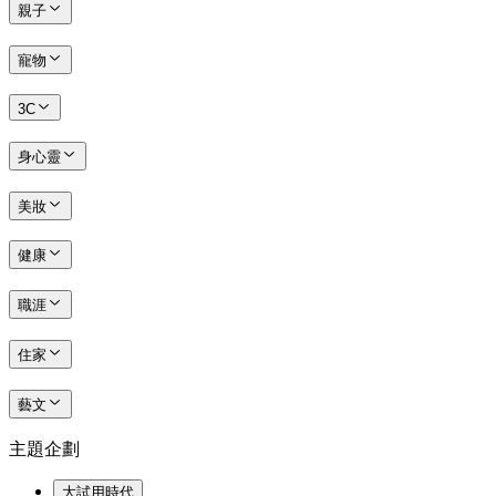
親子
寵物
3C
身心靈
美妝
健康
職涯
住家
藝文
主題企劃
大試用時代