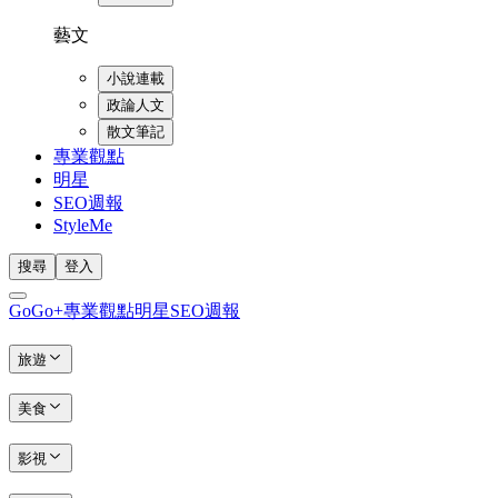
藝文
小說連載
政論人文
散文筆記
專業觀點
明星
SEO週報
StyleMe
搜尋
登入
GoGo+
專業觀點
明星
SEO週報
旅遊
美食
影視