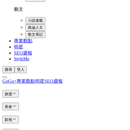
藝文
小說連載
政論人文
散文筆記
專業觀點
明星
SEO週報
StyleMe
搜尋
登入
GoGo+
專業觀點
明星
SEO週報
旅遊
美食
影視