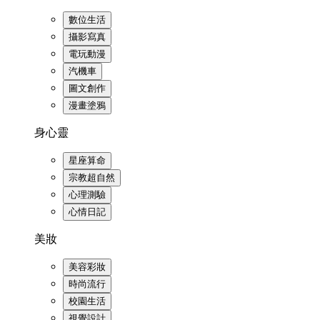
數位生活
攝影寫真
電玩動漫
汽機車
圖文創作
漫畫塗鴉
身心靈
星座算命
宗教超自然
心理測驗
心情日記
美妝
美容彩妝
時尚流行
校園生活
視覺設計