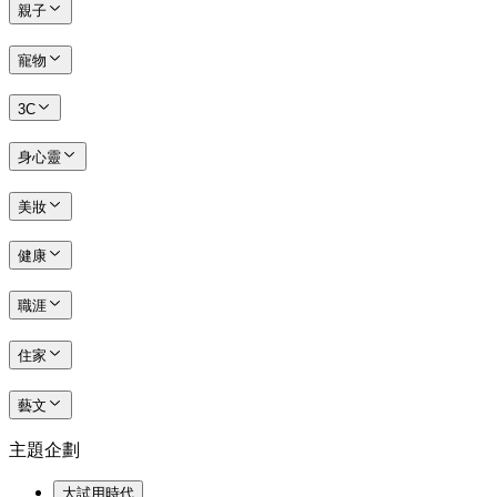
親子
寵物
3C
身心靈
美妝
健康
職涯
住家
藝文
主題企劃
大試用時代