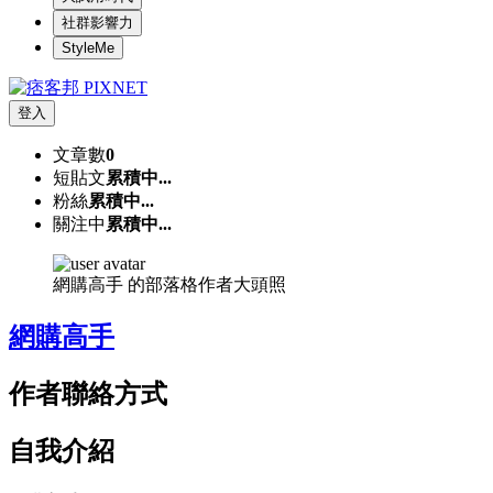
社群影響力
StyleMe
登入
文章數
0
短貼文
累積中...
粉絲
累積中...
關注中
累積中...
網購高手 的部落格作者大頭照
網購高手
作者聯絡方式
自我介紹