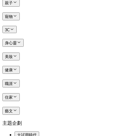
親子
寵物
3C
身心靈
美妝
健康
職涯
住家
藝文
主題企劃
大試用時代