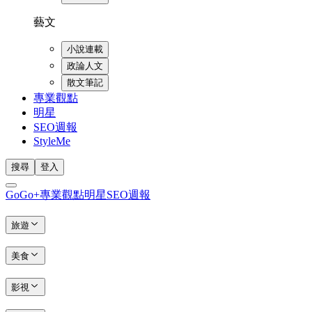
藝文
小說連載
政論人文
散文筆記
專業觀點
明星
SEO週報
StyleMe
搜尋
登入
GoGo+
專業觀點
明星
SEO週報
旅遊
美食
影視