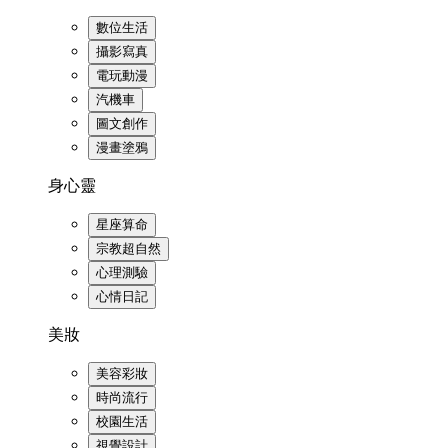
數位生活
攝影寫真
電玩動漫
汽機車
圖文創作
漫畫塗鴉
身心靈
星座算命
宗教超自然
心理測驗
心情日記
美妝
美容彩妝
時尚流行
校園生活
視覺設計